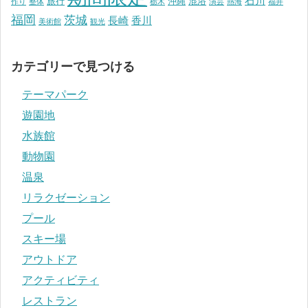
石川
旅行
沖縄
混浴
作り
整体
栃木
演芸
熱海
福井
福岡
茨城
長崎
香川
美術館
観光
カテゴリーで見つける
テーマパーク
遊園地
水族館
動物園
温泉
リラクゼーション
プール
スキー場
アウトドア
アクティビティ
レストラン