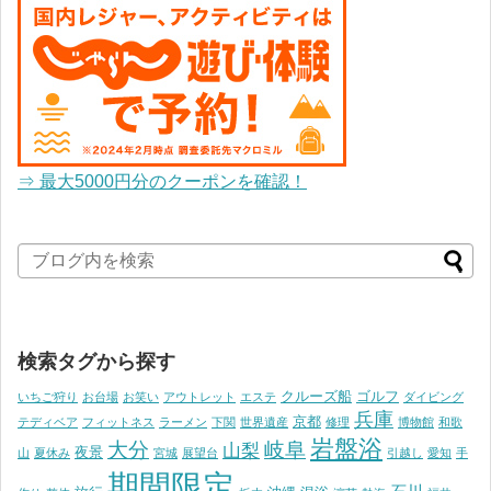
⇒ 最大5000円分のクーポンを確認！
検索タグから探す
クルーズ船
ゴルフ
いちご狩り
お台場
お笑い
アウトレット
エステ
ダイビング
兵庫
京都
テディベア
フィットネス
ラーメン
下関
世界遺産
修理
博物館
和歌
岩盤浴
大分
岐阜
山梨
夜景
山
夏休み
宮城
展望台
引越し
愛知
手
期間限定