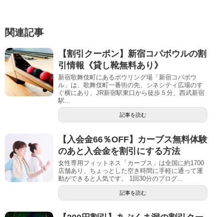
関連記事
【割引クーポン】新宿コパボウルの割
引情報《貸し靴無料あり》
新宿歌舞伎町にあるボウリング場「新宿コパボウ
ル」は、歌舞伎町一番街の先、シネシティ広場のす
ぐ横にあり、JR新宿駅東口から徒歩５分、西武新宿
駅...
記事を読む
【入会金66％OFF】カーブス無料体験
のあと入会金を割引にする方法
女性専用フィットネス「カーブス」は全国に約1700
店舗あり、ちょっとした空き時間に手軽に通って運
動ができると人気です。 1回30分のプログ...
記事を読む