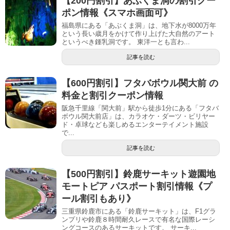
【200円割引】あぶくま洞の割引クー
ポン情報《スマホ画面可》
福島県にある「あぶくま洞」は、地下水が8000万年
という長い歳月をかけて作り上げた大自然のアート
というべき鍾乳洞です。 東洋一とも言わ...
記事を読む
【600円割引】フタバボウル関大前 の
料金と割引クーポン情報
阪急千里線「関大前」駅から徒歩1分にある「フタバ
ボウル関大前店」は、カラオケ・ダーツ・ビリヤー
ド・卓球なども楽しめるエンターテイメント施設
で...
記事を読む
【500円割引】鈴鹿サーキット遊園地
モートピア パスポート割引情報《プ
ール割引もあり》
三重県鈴鹿市にある「鈴鹿サーキット」は、F1グラ
ンプリや鈴鹿８時間耐久レースで有名な国際レーシ
ングコースのあるサーキットです。 サーキ...