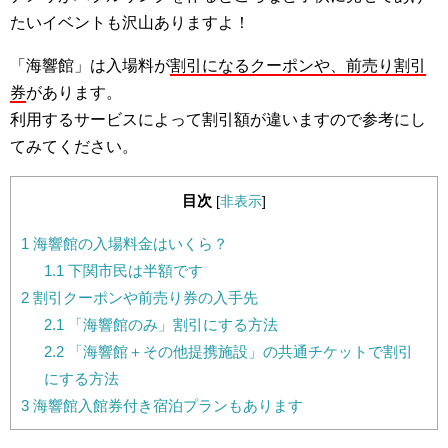
たいイベントも沢山ありますよ！
「海響館」は入場料が
割引になるクーポンや、前売り割引
券
があります。
利用するサービスによって割引額が違いますので参考にし
てみてください。
目次
[
非表示
]
1
海響館の入場料金はいくら？
1.1
下関市民は半額です
2
割引クーポンや前売り券の入手先
2.1
「海響館のみ」割引にする方法
2.2
「海響館＋その他提携施設」の共通チケットで割引
にする方法
3
海響館入館券付き宿泊プランもあります