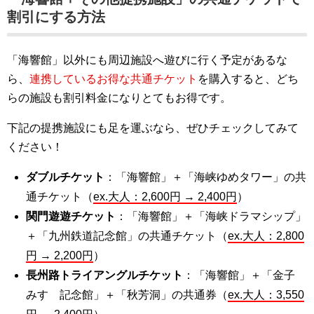
割引にする方法
「海響館」以外にも周辺施設へ遊びに行く予定があるな
ら、
連携しているお得な共通チケット
を購入すると、どち
らの施設も割引料金になりとてもお得です。
下記の提携施設にも足を運ぶなら、ぜひチェックしてみて
ください！
ダブルチケット
：「海響館」＋「海峡ゆめタワー」の共
通チケット（
ex.大人：2,600円 → 2,400円
）
関門遊遊チケット
：「海響館」＋「海峡ドラマシップ」
＋「九州鉄道記念館」の共通チケット（
ex.大人：2,800
円 → 2,200円
）
長州路トライアングルチケット
：「海響館」＋「金子
みすゞ記念館」＋「秋芳洞」の共通券（
ex.大人：3,550