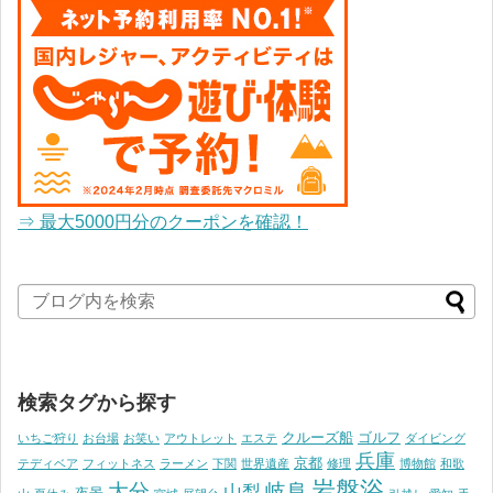
⇒ 最大5000円分のクーポンを確認！
検索タグから探す
クルーズ船
ゴルフ
いちご狩り
お台場
お笑い
アウトレット
エステ
ダイビング
兵庫
京都
テディベア
フィットネス
ラーメン
下関
世界遺産
修理
博物館
和歌
岩盤浴
大分
岐阜
山梨