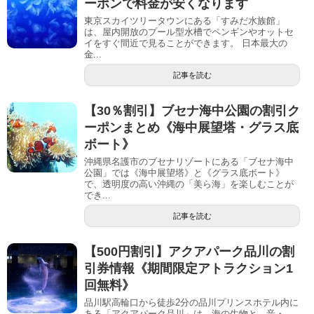
ーポンで料金が安くなります
東京スカイツリータウンにある「すみだ水族館」
は、屋内開放のプール型水槽でペンギンやオットセ
イをすぐ間近で見ることができます。 日本最大の
金...
記事を読む
【30％割引】ブセナ海中公園の割引ク
ーポンまとめ《海中展望塔・グラス底
ボート》
沖縄県名護市のブセナリゾートにある「ブセナ海中
公園」では《海中展望塔》と《グラス底ボート》
で、透明度の高い沖縄の「美ら海」を楽しむことが
でき...
記事を読む
【500円割引】アクアパーク品川の割
引券情報《期間限定アトラクション1
回無料》
品川駅高輪口から徒歩2分の品川プリンスホテル内に
ある「アクアパーク品川」は、海の生物と、音・