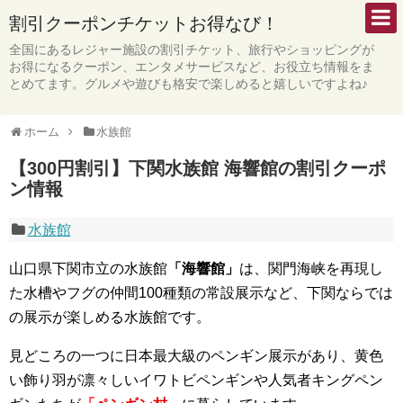
割引クーポンチケットお得なび！
全国にあるレジャー施設の割引チケット、旅行やショッピングが
お得になるクーポン、エンタメサービスなど、お役立ち情報をま
とめてます。グルメや遊びも格安で楽しめると嬉しいですよね♪
ホーム
水族館
【300円割引】下関水族館 海響館の割引クーポ
ン情報
水族館
山口県下関市立の水族館
「海響館」
は、関門海峡を再現し
た水槽やフグの仲間100種類の常設展示など、下関ならでは
の展示が楽しめる水族館です。
見どころの一つに日本最大級のペンギン展示があり、黄色
い飾り羽が凛々しいイワトビペンギンや人気者キングペン