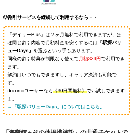
◎割引サービスを継続して利用するなら・・
「デイリーPlus」は２ヶ月無料で利用できますが、ほ
ぼ同じ割引内容で月額料金を安くするには
「駅探バリ
ューDays」
を選ぶという手もあります。
同様の割引特典が制限なく使えて
月額324円
で利用でき
ます。
解約はいつでもできますし、キャリア決済も可能で
す。
docomoユーザーなら
《30日間無料》
でお試しできます
よ。
→「駅探バリューDays」についてはこちら。
「海響館＋その他提携施設」の共通チケットで