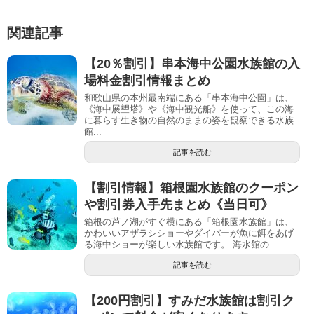
関連記事
【20％割引】串本海中公園水族館の入
場料金割引情報まとめ
和歌山県の本州最南端にある「串本海中公園」は、
《海中展望塔》や《海中観光船》を使って、この海
に暮らす生き物の自然のままの姿を観察できる水族
館...
記事を読む
【割引情報】箱根園水族館のクーポン
や割引券入手先まとめ《当日可》
箱根の芦ノ湖がすぐ横にある「箱根園水族館」は、
かわいいアザラシショーやダイバーが魚に餌をあげ
る海中ショーが楽しい水族館です。 海水館の...
記事を読む
【200円割引】すみだ水族館は割引ク