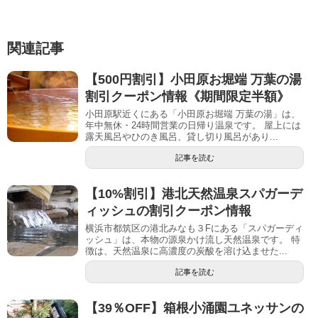
関連記事
【500円割引】小田原お堀端 万葉の湯
割引クーポン情報《期間限定半額》
小田原駅近くにある「小田原お堀端 万葉の湯」は、
年中無休・24時間営業の日帰り温泉です。 屋上には
露天風呂やひのき風呂、貸し切り風呂があり...
記事を読む
【10%割引】港北天然温泉スパガーデ
ィッシュの割引クーポン情報
横浜市都筑区の港北みなも３Fにある「スパガーディ
ッシュ」は、本物の源泉かけ流し天然温泉です。 特
徴は、天然温泉に高濃度の炭酸を溶け込ませた...
記事を読む
【39％OFF】箱根小涌園ユネッサンの