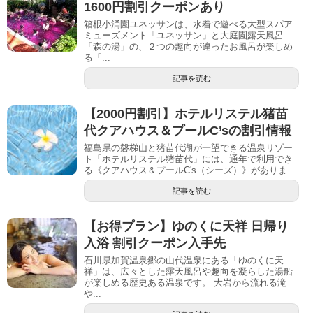
1600円割引クーポンあり
箱根小涌園ユネッサンは、水着で遊べる大型スパア
ミューズメント「ユネッサン」と大庭園露天風呂
「森の湯」の、２つの趣向が違ったお風呂が楽しめ
る「...
記事を読む
【2000円割引】ホテルリステル猪苗
代クアハウス＆プールC’sの割引情報
福島県の磐梯山と猪苗代湖が一望できる温泉リゾー
ト「ホテルリステル猪苗代」には、通年で利用でき
る《クアハウス＆プールC's（シーズ）》がありま...
記事を読む
【お得プラン】ゆのくに天祥 日帰り
入浴 割引クーポン入手先
石川県加賀温泉郷の山代温泉にある「ゆのくに天
祥」は、広々とした露天風呂や趣向を凝らした湯船
が楽しめる歴史ある温泉です。 大岩から流れる滝
や...