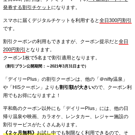
発券する割引チケット
になります。
スマホに届くデジタルチケットを利用すると
全日300円割引
です。
割引クーポンの利用もできますが、クーポン提示だと
全日
200円割引
となります。
クーポン1枚で5名まで割引適用となります。
（割引プラン公開期間：～2021年3月31日まで）
「デイリーPlus」の割引クーポンは、他の「＠nifty温泉」
や「HISクーポン」よりも
割引額が大きい
ので、クーポン利
用でもお得になりますよ！
平和島のクーポン以外にも「デイリーPlus」には、他の日
帰り温泉や映画、カラオケ、レンタカー、レジャー施設の
割引サービスがたくさんあります。
《２ヶ月無料》
お試し中
でも制限なく利用できるので、そ