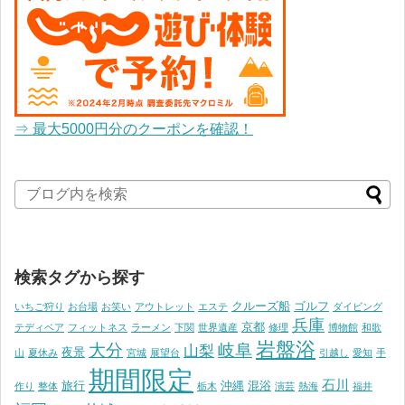
⇒ 最大5000円分のクーポンを確認！
検索タグから探す
クルーズ船
ゴルフ
いちご狩り
お台場
お笑い
アウトレット
エステ
ダイビング
兵庫
京都
テディベア
フィットネス
ラーメン
下関
世界遺産
修理
博物館
和歌
岩盤浴
大分
岐阜
山梨
夜景
山
夏休み
宮城
展望台
引越し
愛知
手
期間限定
石川
旅行
沖縄
混浴
作り
整体
栃木
演芸
熱海
福井