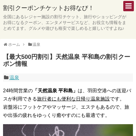
割引クーポンチケットお得なび！
全国にあるレジャー施設の割引チケット、旅行やショッピングが
お得になるクーポン、エンタメサービスなど、お役立ち情報をま
とめてます。グルメや遊びも格安で楽しめると嬉しいですよね♪
ホーム
温泉
【最大500円割引】天然温泉 平和島の割引クー
ポン情報
温泉
24時間営業の
「天然温泉 平和島」
は、羽田空港への送迎バ
スが利用できる
旅行者にも便利な日帰り温泉施設
です。
岩盤浴にフットケアやマッサージ、エステもあるので、旅
や出張の疲れをゆっくり癒やすのにも最適です。