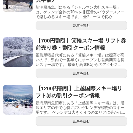
大半額》
新潟県糸魚川にある「シャルマン火打スキー場」
は、ゲレンデ全体の70％を非圧雪のパウダースノー
で楽しめるスキー場です。 全7コースで初心...
記事を読む
【700円割引】箕輪スキー場 リフト券
前売り券・割引クーポン情報
福島県猪苗代町にある「箕輪スキー場」は標高が高
いので、県内で一番早くにオープンし営業期間も長
いスキー場です。 最寄り高速ICからのアクセス...
記事を読む
【1200円割引】上越国際スキー場リ
フト券の割引クーポン情報
新潟県南魚沼市にある「上越国際スキー場」は、湯
沢エリアの中でも特に広いゲレンデが特徴のスキー
場です。 ゲレンデは大きく４つのエリアに分かれ...
記事を読む