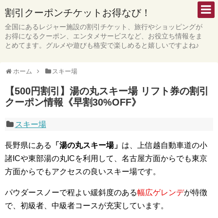
割引クーポンチケットお得なび！
全国にあるレジャー施設の割引チケット、旅行やショッピングが
お得になるクーポン、エンタメサービスなど、お役立ち情報をま
とめてます。グルメや遊びも格安で楽しめると嬉しいですよね♪
ホーム
スキー場
【500円割引】湯の丸スキー場 リフト券の割引
クーポン情報《早割30%OFF》
スキー場
長野県にある
「湯の丸スキー場」
は、上信越自動車道の小
諸ICや東部湯の丸ICを利用して、名古屋方面からでも東京
方面からでもアクセスの良いスキー場です。
パウダースノーで程よい緩斜度のある
幅広ゲレンデ
が特徴
で、初級者、中級者コースが充実しています。