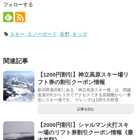
フォローする
スキー
,
スノーボード
,
長野
,
キッズ
関連記事
【1200円割引】神立高原スキー場リ
フト券の割引クーポン情報
新潟県湯沢町にある「神立高原スキー場」は、関越
道湯沢ICから３分でアクセスできる首都圏から一番
近いスキー場です。 ゲレンデは100％天然雪...
記事を読む
【2000円割引】シャルマン火打スキ
ー場のリフト券割引クーポン情報《最