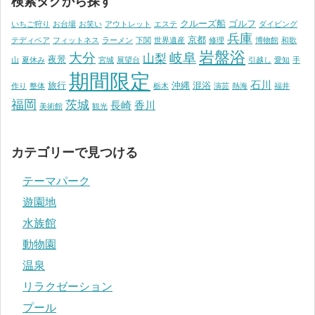
検索タグから探す
クルーズ船
ゴルフ
いちご狩り
お台場
お笑い
アウトレット
エステ
ダイビング
兵庫
京都
テディベア
フィットネス
ラーメン
下関
世界遺産
修理
博物館
和歌
岩盤浴
大分
岐阜
山梨
夜景
山
夏休み
宮城
展望台
引越し
愛知
手
期間限定
石川
旅行
沖縄
混浴
作り
整体
栃木
演芸
熱海
福井
福岡
茨城
長崎
香川
美術館
観光
カテゴリーで見つける
テーマパーク
遊園地
水族館
動物園
温泉
リラクゼーション
プール