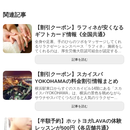
関連記事
【割引クーポン】ラフィネが安くなる
ギフトカード情報《全国共通》
全身や足裏、手のひらのツボをマッサージしてくれ
るリラクゼーションスペース「ラフィネ」 施術をし
てくれるのは、厚生労働大臣認可組合が認定する...
記事を読む
【割引クーポン】スカイスパ
YOKOHAMAの料金割引情報まとめ
横浜駅東口からすぐのスカイビル14階にある「スカ
イスパYOKOHAMA」は、横浜の景色を眺めながら
サウナやスパでくつろげると人気のリラクゼー...
記事を読む
【半額予約】ホットヨガLAVAの体験
レッスンが500円《各店舗共通》