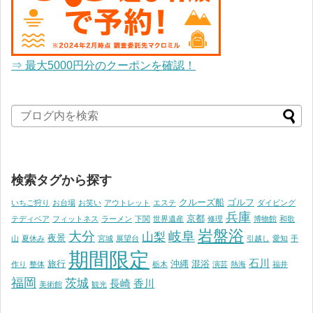
⇒ 最大5000円分のクーポンを確認！
検索タグから探す
クルーズ船
ゴルフ
いちご狩り
お台場
お笑い
アウトレット
エステ
ダイビング
兵庫
京都
テディベア
フィットネス
ラーメン
下関
世界遺産
修理
博物館
和歌
岩盤浴
大分
岐阜
山梨
夜景
山
夏休み
宮城
展望台
引越し
愛知
手
期間限定
石川
旅行
沖縄
混浴
作り
整体
栃木
演芸
熱海
福井
福岡
茨城
長崎
香川
美術館
観光