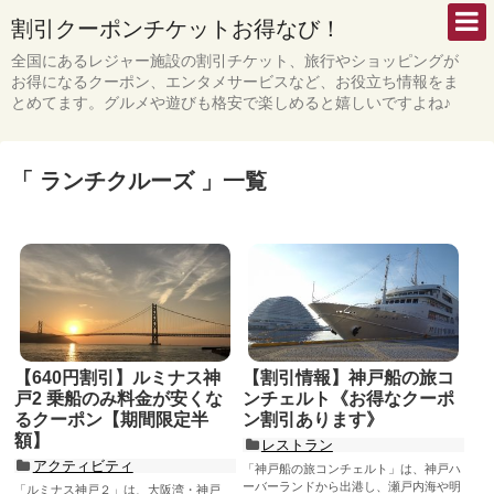
割引クーポンチケットお得なび！
全国にあるレジャー施設の割引チケット、旅行やショッピングが
お得になるクーポン、エンタメサービスなど、お役立ち情報をま
とめてます。グルメや遊びも格安で楽しめると嬉しいですよね♪
「 ランチクルーズ 」一覧
【640円割引】ルミナス神
【割引情報】神戸船の旅コ
戸2 乗船のみ料金が安くな
ンチェルト《お得なクーポ
るクーポン【期間限定半
ン割引あります》
額】
レストラン
アクティビティ
「神戸船の旅コンチェルト」は、神戸ハ
ーバーランドから出港し、瀬戸内海や明
「ルミナス神戸２」は、大阪湾・神戸