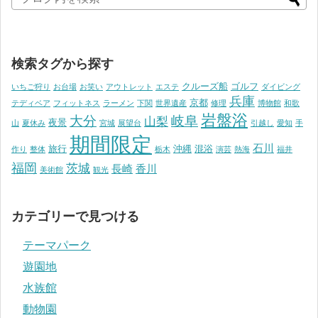
検索タグから探す
クルーズ船
ゴルフ
いちご狩り
お台場
お笑い
アウトレット
エステ
ダイビング
兵庫
京都
テディベア
フィットネス
ラーメン
下関
世界遺産
修理
博物館
和歌
岩盤浴
大分
岐阜
山梨
夜景
山
夏休み
宮城
展望台
引越し
愛知
手
期間限定
石川
旅行
沖縄
混浴
作り
整体
栃木
演芸
熱海
福井
福岡
茨城
長崎
香川
美術館
観光
カテゴリーで見つける
テーマパーク
遊園地
水族館
動物園